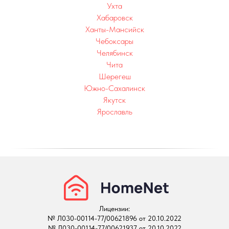
Ухта
Хабаровск
Ханты-Мансийск
Чебоксары
Челябинск
Чита
Шерегеш
Л
Южно-Сахалинск
Якутск
Ярославль
Лицензии:
№ Л030-00114-77/00621896 от 20.10.2022
№ Л030-00114-77/00621937 от 20.10.2022